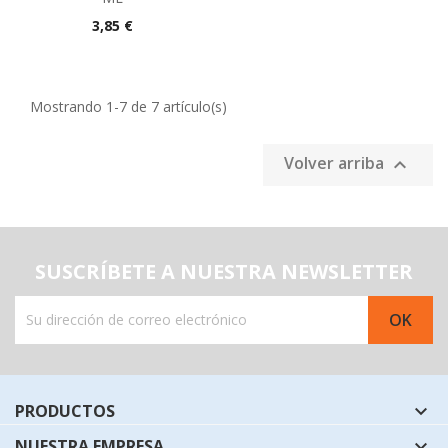
Precio
3,85 €
Mostrando 1-7 de 7 artículo(s)
Volver arriba

SUSCRÍBETE A NUESTRA NEWSLETTER
PRODUCTOS

NUESTRA EMPRESA
