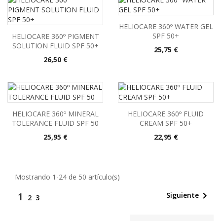
HELIOCARE 360º WATER GEL
SPF 50+
HELIOCARE 360º PIGMENT
SOLUTION FLUID SPF 50+
Precio
25,75 €
Precio
26,50 €
HELIOCARE 360º MINERAL
HELIOCARE 360º FLUID
TOLERANCE FLUID SPF 50
CREAM SPF 50+
Precio
Precio
25,95 €
22,95 €
Mostrando 1-24 de 50 artículo(s)
1

Siguiente
2
3