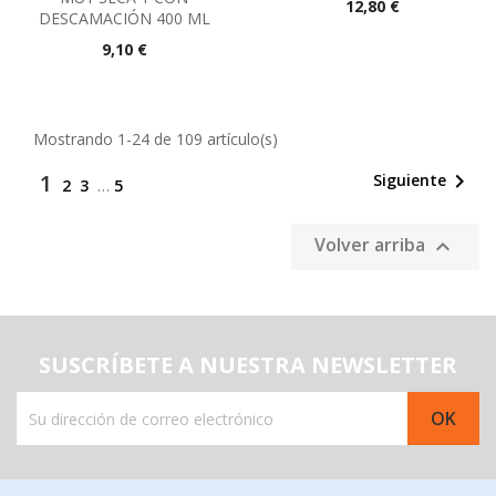
Precio
12,80 €
DESCAMACIÓN 400 ML
Precio
9,10 €
Mostrando 1-24 de 109 artículo(s)
1

Siguiente
2
3
…
5
Volver arriba

SUSCRÍBETE A NUESTRA NEWSLETTER