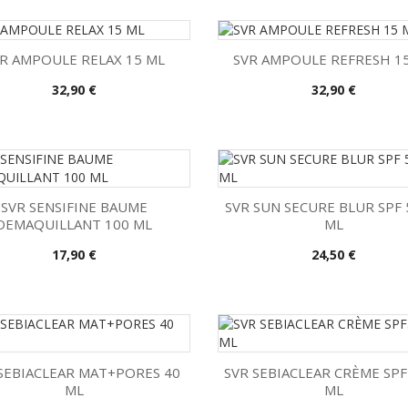
R AMPOULE RELAX 15 ML
SVR AMPOULE REFRESH 1
Precio
Precio
32,90 €
32,90 €


Vista rápida
Vista rápida
SVR SENSIFINE BAUME
SVR SUN SECURE BLUR SPF 
DEMAQUILLANT 100 ML
ML


Vista rápida
Vista rápida
Precio
Precio
17,90 €
24,50 €
SEBIACLEAR MAT+PORES 40
SVR SEBIACLEAR CRÈME SPF
ML
ML