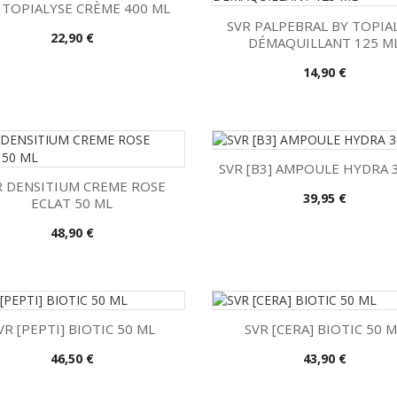
 TOPIALYSE CRÈME 400 ML
SVR PALPEBRAL BY TOPIA
Precio
22,90 €
DÉMAQUILLANT 125 M

Vista rápida

Vista rápida
Precio
14,90 €
SVR [B3] AMPOULE HYDRA 
R DENSITIUM CREME ROSE
Precio
39,95 €
ECLAT 50 ML

Vista rápida

Vista rápida
Precio
48,90 €
VR [PEPTI] BIOTIC 50 ML
SVR [CERA] BIOTIC 50 
Precio
Precio
46,50 €
43,90 €


Vista rápida
Vista rápida