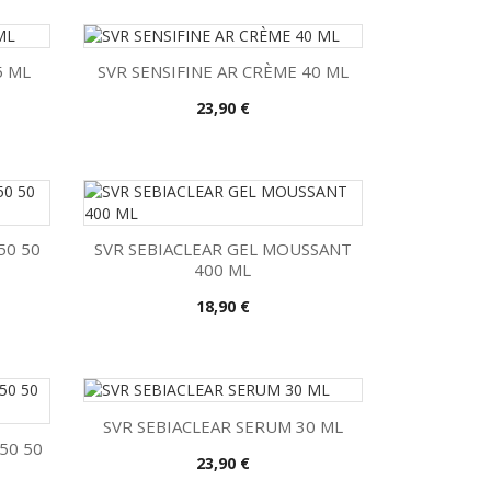
5 ML
SVR SENSIFINE AR CRÈME 40 ML
Precio
23,90 €

Vista rápida
50 50
SVR SEBIACLEAR GEL MOUSSANT
400 ML

Vista rápida
Precio
18,90 €
SVR SEBIACLEAR SERUM 30 ML
50 50
Precio
23,90 €

Vista rápida