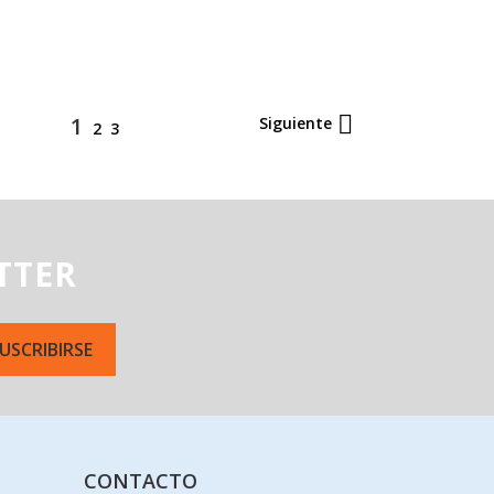

1
Siguiente
2
3
TTER
CONTACTO