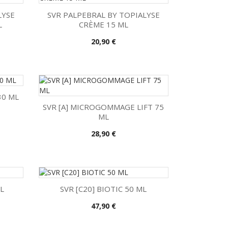
LYSE
SVR PALPEBRAL BY TOPIALYSE
L
CRÈME 15 ML

Vista rápida
Precio
20,90 €
30 ML
SVR [A] MICROGOMMAGE LIFT 75
ML

Vista rápida
Precio
28,90 €
ML
SVR [C20] BIOTIC 50 ML
Precio
47,90 €

Vista rápida