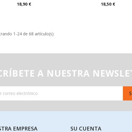


Vista rápida
Vista rápida
Precio
Precio
18,90 €
18,50 €
rando 1-24 de 68 artículo(s)
CRÍBETE A NUESTRA NEWSLE
STRA EMPRESA
SU CUENTA